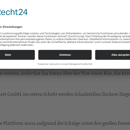
ir liegen weiterhin im Plan.
s Bild des Schadens vorgefunden, ein paar Ziegel am kleinen D
Wiederaufbau des kleinen Daches verwendet
henamts und Steinmetzwerkstatt Scheunert GmbH zu neuen Erke
ropfkanten abgenutzt, Hydrophobierung (Versiegelung) soll gep
werden, leider hat das Kreuz über der Türe einen Riss, das Kreuz
 GmbH, im ersten Schritt werden Schadstellen (lockere Ziegel
re Plattform muss aufgrund der Schräge unter den großen Fens