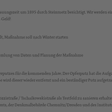
bauungszeit um 1895 durch Steinmetz besichtigt. Wir werden ein
 Geld!
lt, Maßnahme soll nach Winter starten
Sammlung von Daten und Planung der Maßnahme
rputzes für die kommenden Jahre. Der Opferputz hat die Aufga
ird dieser wieder entfernt und ein beständiger Putz aufgetr
zzistraße / Tschaikowskistraße als Testfeld zu sanieren erhalt
amts, der Denkmalbehörde Chemnitz/Dresden und des Institut