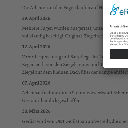
Die Arbeiten an den Fugen laufen auf Hochtouren. W
29. April 2026
Mehrere Fugen wurden ausgefräst, unterschiedliche
vollständig beseitigt, Original-Ziegel werden zum 
12. April 2026
Vorortbesprechung mit Baupflege des Regionalkirc
Regen perlt von den Ziegelsteinen nicht mehr ab, T
Ziegel auf dem kleinen Dach über der Rampe entfernt 
07. April 2026
Arbeitsaufnahme durch Steinmetzwerkstatt Scheunert
Gesamtüberblick geschaffen
30. März 2026
Gerüst wird von O&T Gerüstbau aufgestellt, die obe