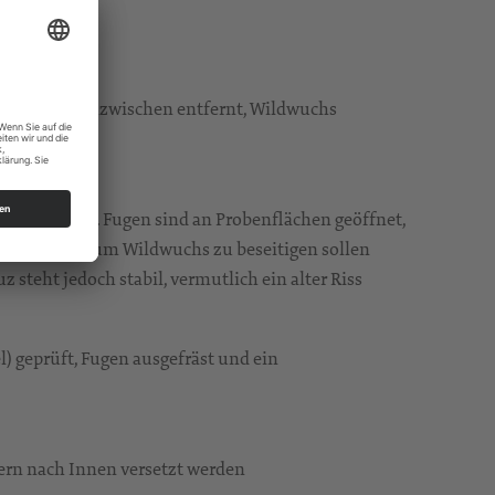
ach wurden inzwischen entfernt, Wildwuchs
nntnissen. Fugen sind an Probenflächen geöffnet,
rüft werden, um Wildwuchs zu beseitigen sollen
 steht jedoch stabil, vermutlich ein alter Riss
) geprüft, Fugen ausgefräst und ein
tern nach Innen versetzt werden