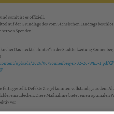
 somit ist es offiziell:
ttel auf der Grundlage des vom Sächsischen Landtags beschlo
Geber von Spenden!
kirche: Das steckt dahinter“ in der Stadtteilzeitung Sonnenberg
!
content/uploads/2026/06/Sonnenberger-02-26-WEB-1.pdf
 fertiggestellt. Defekte Ziegel konnten vollständig aus dem 
 Walzblei einzudecken. Diese Maßnahme bietet einen optimalen
ektiv vor.