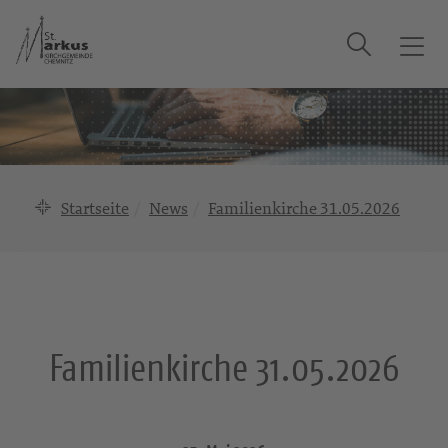
Suche
T
o
g
g
l
e
n
Startseite
News
Familienkirche 31.05.2026
a
v
i
g
a
t
Familienkirche 31.05.2026
i
o
n