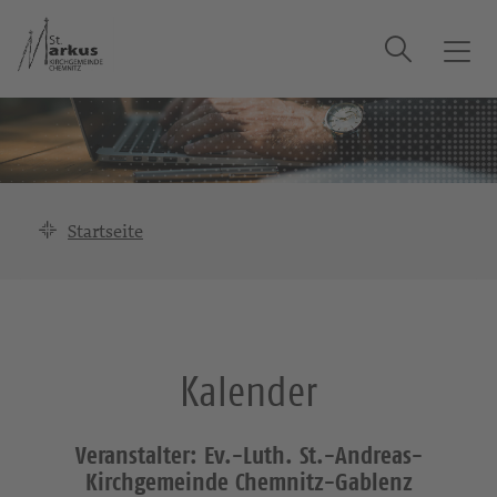
Suche
T
o
g
g
l
e
n
Startseite
a
v
i
g
a
Kalender
t
i
o
Veranstalter: Ev.-Luth. St.-Andreas-
n
Kirchgemeinde Chemnitz-Gablenz